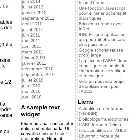
juin 2014
Bilan d’étape
e du
juillet 2013
Une fonction Javascript
janvier 2012
pour éliminer accents et
septembre 2011
diacritiques
tables
août 2011
Bricolons un peu avec
es des
IdRef…
juillet 2011
IDREF : une application
juin 2011
qui pourrait être encore
mai 2011
ginais
plus puissante
avril 2011
Google scholar ratisse
mars 2011
(trop) large
février 2011
asins
La place de l’ABES dans
janvier 2011
 le
la politique nationale de
décembre 2010
l’Information scientifique
septembre 2010
et technique
juillet 2010
Vers un nouveau projet
re 1/2
juin 2010
d’établissement pour
mai 2010
l’ABES
avril 2010
Liens
t à
A sample text
Actualités de l'info-doc
endre.
widget
(ENSSIB)
avance
Biblioblogs francophones
Etiam pulvinar consectetur
L'ABF forme à Reims
dolor sed malesuada. Ut
Les actualités de l'ABES
rs ou
convallis
euismod dolor
Libworm : moteur de
nec
pretium. Nunc ut