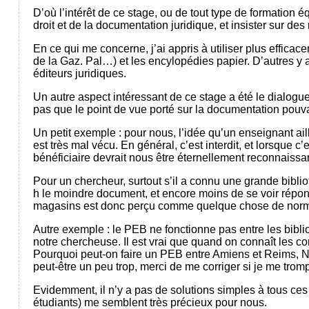
D’où l’intérêt de ce stage, ou de tout type de formation
droit et de la documentation juridique, et insister sur 
En ce qui me concerne, j’ai appris à utiliser plus effica
de la Gaz. Pal…) et les encylopédies papier. D’autres y
éditeurs juridiques.
Un autre aspect intéressant de ce stage a été le dialog
pas que le point de vue porté sur la documentation pouvait
Un petit exemple : pour nous, l’idée qu’un enseignant 
est très mal vécu. En général, c’est interdit, et lorsque c’e
bénéficiaire devrait nous être éternellement reconnaissan
Pour un chercheur, surtout s’il a connu une grande bibli
h le moindre document, et encore moins de se voir rép
magasins est donc perçu comme quelque chose de norma
Autre exemple : le PEB ne fonctionne pas entre les bibli
notre chercheuse. Il est vrai que quand on connaît les con
Pourquoi peut-on faire un PEB entre Amiens et Reims, Na
peut-être un peu trop, merci de me corriger si je me trom
Evidemment, il n’y a pas de solutions simples à tous ce
étudiants) me semblent très précieux pour nous.