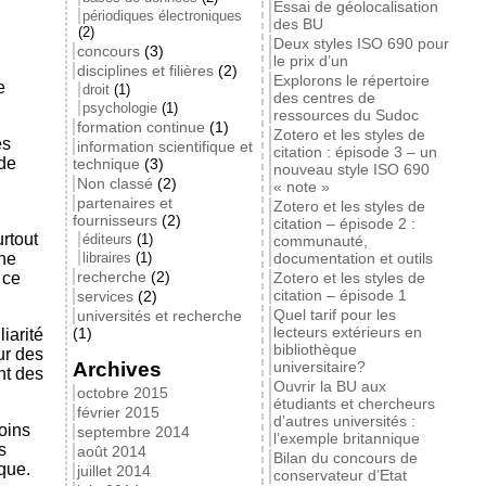
Essai de géolocalisation
périodiques électroniques
des BU
(2)
Deux styles ISO 690 pour
concours
(3)
le prix d’un
disciplines et filières
(2)
Explorons le répertoire
e
droit
(1)
des centres de
psychologie
(1)
ressources du Sudoc
formation continue
(1)
Zotero et les styles de
es
information scientifique et
citation : épisode 3 – un
 de
technique
(3)
nouveau style ISO 690
Non classé
(2)
« note »
partenaires et
Zotero et les styles de
fournisseurs
(2)
citation – épisode 2 :
urtout
éditeurs
(1)
communauté,
gne
libraires
(1)
documentation et outils
recherche
(2)
 ce
Zotero et les styles de
citation – épisode 1
services
(2)
Quel tarif pour les
universités et recherche
lecteurs extérieurs en
(1)
iarité
bibliothèque
ur des
Archives
universitaire?
nt des
Ouvrir la BU aux
octobre 2015
étudiants et chercheurs
février 2015
d’autres universités :
oins
septembre 2014
l’exemple britannique
s
août 2014
Bilan du concours de
que.
juillet 2014
conservateur d’Etat