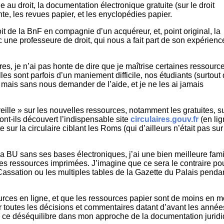
 au droit, la documentation électronique gratuite (sur le droit
te, les revues papier, et les enyclopédies papier.
it de la BnF en compagnie d’un acquéreur, et, point original, la
une professeure de droit, qui nous a fait part de son expérienc
res, je n’ai pas honte de dire que je maîtrise certaines ressourc
lles sont parfois d’un maniement difficile, nos étudiants (surtout
t, mais sans nous demander de l’aide, et je ne les ai jamais
eille » sur les nouvelles ressources, notamment les gratuites, s
nt-ils découvert l’indispensable site
circulaires.gouv.fr
(en li
ur la circulaire ciblant les Roms (qui d’ailleurs n’était pas sur
a BU sans ses bases électroniques, j’ai une bien meilleure famil
 les ressources imprimées. J’imagine que ce sera le contraire po
 Cassation ou les multiples tables de la Gazette du Palais penda
rces en ligne, et que les ressources papier sont de moins en m
r toutes les décisions et commentaires datant d’avant les année
me ce déséquilibre dans mon approche de la documentation juridi