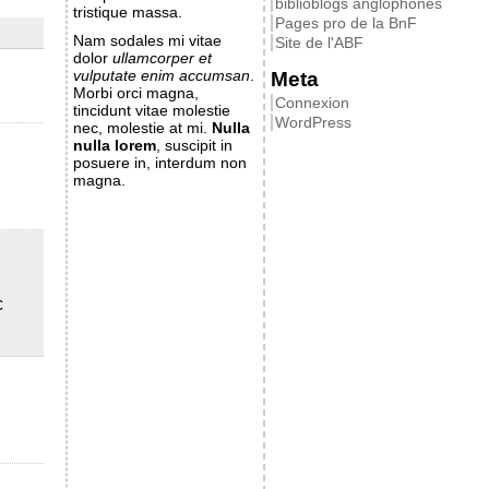
biblioblogs anglophones
tristique massa.
Pages pro de la BnF
Nam sodales mi vitae
Site de l'ABF
dolor
ullamcorper et
vulputate enim accumsan
.
Meta
Morbi orci magna,
Connexion
tincidunt vitae molestie
WordPress
nec, molestie at mi.
Nulla
nulla lorem
, suscipit in
posuere in, interdum non
magna.
c