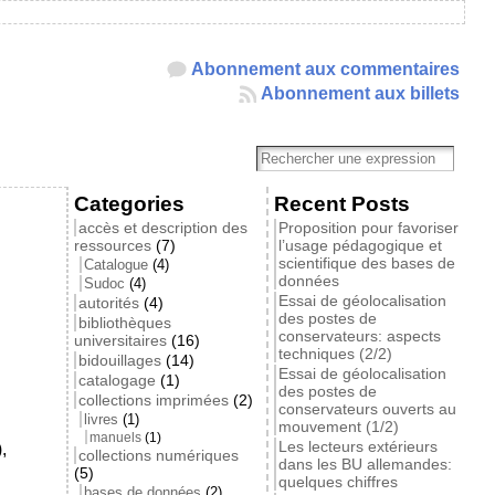
Abonnement aux commentaires
Abonnement aux billets
Categories
Recent Posts
accès et description des
Proposition pour favoriser
ressources
(7)
l’usage pédagogique et
scientifique des bases de
Catalogue
(4)
données
Sudoc
(4)
Essai de géolocalisation
autorités
(4)
des postes de
bibliothèques
conservateurs: aspects
universitaires
(16)
techniques (2/2)
bidouillages
(14)
Essai de géolocalisation
catalogage
(1)
des postes de
collections imprimées
(2)
conservateurs ouverts au
livres
(1)
mouvement (1/2)
manuels
(1)
Les lecteurs extérieurs
,
collections numériques
dans les BU allemandes:
(5)
quelques chiffres
bases de données
(2)