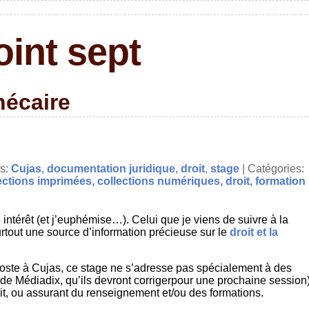
oint sept
hécaire
fs:
Cujas
,
documentation juridique
,
droit
,
stage
| Catégories:
ections imprimées,
collections numériques,
droit,
formation
intérêt (et j’euphémise…). Celui que je viens de suivre à la
rtout une source d’information précieuse sur le
droit et la
poste à Cujas, ce stage ne s’adresse pas spécialement à des
 de Médiadix, qu’ils devront corrigerpour une prochaine session)
it, ou assurant du renseignement et/ou des formations.