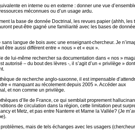
 équivalente en interne ou en externe : donner une vue d’ensembl
des ressources méconnues ou d’un usage ardu.
cement la base de donnée Doctrinal, les revues papier (ahhh, les 
 auront peut-être gagné une familiarité avec les bases de donné
ue sans langue de bois avec une enseignant-chercheur. Je n’ima
 être aussi différent entre « nous » et « eux ».
aille de lui-même rechercher sa documentation dans « nos » mag
st autorisé – du bout des lèvres -, il s’agit d’un « privilège » dont
t.
othèque de recherche anglo-saxonne, il est impensable d’attend
ondre « manquant au récolement depuis 2005 ». Accéder aux
l, et non comme un privilège.
othèques d’Ile de France, ce qui semblait proprement hallucinan
ditions de circulation dans la région, cette limitation peut surpr
ncy et Metz, et pas entre Nanterre et Marne la Vallée? (Je m’
pe).
s problèmes, mais de tels échanges avec les usagers (chercheu