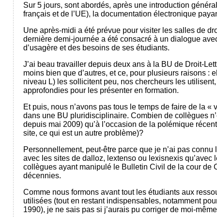
Sur 5 jours, sont abordés, après une introduction générale
français et de l’UE), la documentation électronique payan
Une après-midi a été prévue pour visiter les salles de dro
dernière demi-journée a été consacré à un dialogue avec 
d’usagère et des besoins de ses étudiants.
J’ai beau travailler depuis deux ans à la BU de Droit-Lett
moins bien que d’autres, et ce, pour plusieurs raisons : e
niveau L) les sollicitent peu, nos chercheurs les utilisen
approfondies pour les présenter en formation.
Et puis, nous n’avons pas tous le temps de faire de la « v
dans une BU pluridisciplinaire. Combien de collègues n’o
depuis mai 2009) qu’à l’occasion de la polémique récente s
site, ce qui est un autre problème)?
Personnellement, peut-être parce que je n’ai pas connu l
avec les sites de dalloz, lextenso ou lexisnexis qu’avec
collègues ayant manipulé le Bulletin Civil de la cour de
décennies.
Comme nous formons avant tout les étudiants aux ressou
utilisées (tout en restant indispensables, notamment pou
1990), je ne sais pas si j’aurais pu corriger de moi-mê