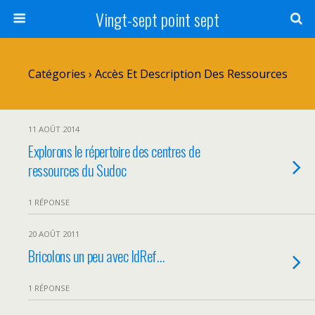
Vingt-sept point sept
Catégories ›
Accès Et Description Des Ressources
11 AOÛT 2014
Explorons le répertoire des centres de
ressources du Sudoc
1 RÉPONSE
20 AOÛT 2011
Bricolons un peu avec IdRef…
1 RÉPONSE