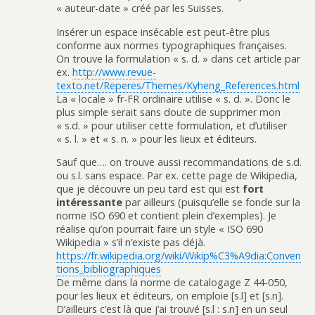
« auteur-date » créé par les Suisses.
Insérer un espace insécable est peut-être plus
conforme aux normes typographiques françaises.
On trouve la formulation « s. d. » dans cet article par
ex.
http://www.revue-
texto.net/Reperes/Themes/Kyheng_References.html
La « locale » fr-FR ordinaire utilise « s. d. ». Donc le
plus simple serait sans doute de supprimer mon
« s.d. » pour utiliser cette formulation, et d’utiliser
« s. l. » et « s. n. » pour les lieux et éditeurs.
Sauf que…. on trouve aussi recommandations de s.d.
ou s.l. sans espace. Par ex. cette page de Wikipedia,
que je découvre un peu tard est qui est
fort
intéressante
par ailleurs (puisqu’elle se fonde sur la
norme ISO 690 et contient plein d’exemples). Je
réalise qu’on pourrait faire un style « ISO 690
Wikipedia » s’il n’existe pas déjà.
https://fr.wikipedia.org/wiki/Wikip%C3%A9dia:Conven
tions_bibliographiques
De même dans la norme de catalogage Z 44-050,
pour les lieux et éditeurs, on emploie [s.l] et [s.n].
D’ailleurs c’est là que j’ai trouvé [s.l : s.n] en un seul