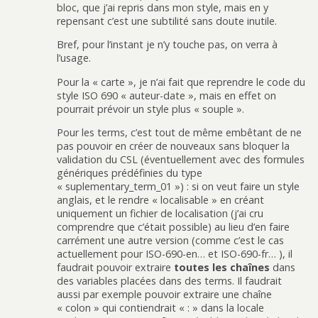
bloc, que j’ai repris dans mon style, mais en y
repensant c’est une subtilité sans doute inutile.
Bref, pour l’instant je n’y touche pas, on verra à
l’usage.
Pour la « carte », je n’ai fait que reprendre le code du
style ISO 690 « auteur-date », mais en effet on
pourrait prévoir un style plus « souple ».
Pour les terms, c’est tout de même embêtant de ne
pas pouvoir en créer de nouveaux sans bloquer la
validation du CSL (éventuellement avec des formules
génériques prédéfinies du type
« suplementary_term_01 ») : si on veut faire un style
anglais, et le rendre « localisable » en créant
uniquement un fichier de localisation (j’ai cru
comprendre que c’était possible) au lieu d’en faire
carrément une autre version (comme c’est le cas
actuellement pour ISO-690-en… et ISO-690-fr… ), il
faudrait pouvoir extraire
toutes les chaînes
dans
des variables placées dans des terms. Il faudrait
aussi par exemple pouvoir extraire une chaîne
« colon » qui contiendrait « : » dans la locale